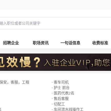
招聘企业
职场资讯
一句话信息
收费标准
，保安，客服，工程
· 客车司机
· 护士 前台
· 医药代表2名
· 售后客服
· 切配工
名
· 车间流水线操作工