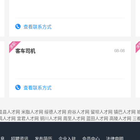
查看联系方式
客车司机
08-08
查看联系方式
佳县人才网
米脂人才网
绥德人才网
府谷人才网
留坝人才网
镇巴人才网
鸡人才网
宜君人才网
铜川人才网
周至人才网
蓝田人才网
高陵人才网
三
信息
招聘资讯
发布简历
企业入驻
会员中心
法律申明