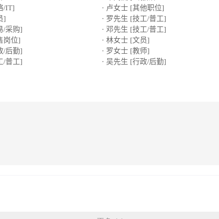
/IT]
· 卢女士 [其他职位]
员]
· 罗先生 [技工/普工]
易/采购]
· 邓先生 [技工/普工]
售岗位]
· 林女士 [文员]
政/后勤]
· 罗女士 [教师]
工/普工]
· 吴先生 [行政/后勤]