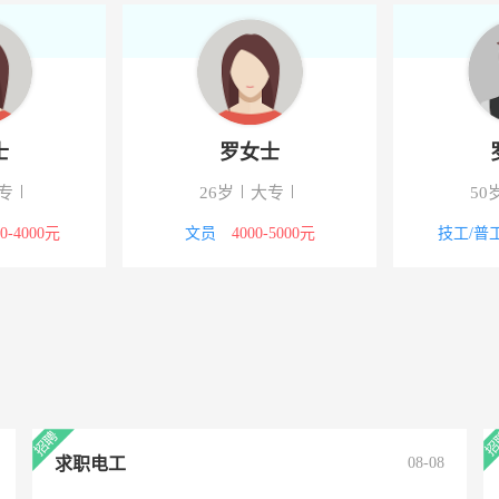
士
罗女士
专
26岁
大专
50
00-4000元
文员
4000-5000元
技工/普
求职电工
08-08