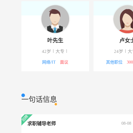
叶先生
卢女
校
42岁
大专
24岁
大
4000元
网络/IT
面议
其他职位
30
一句话信息
求职辅导老师
08-08